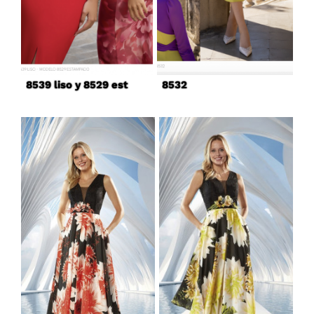
8539 liso y 8529 est
8532