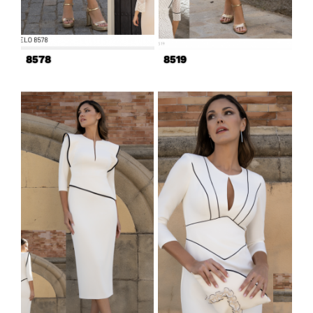
8578
8519