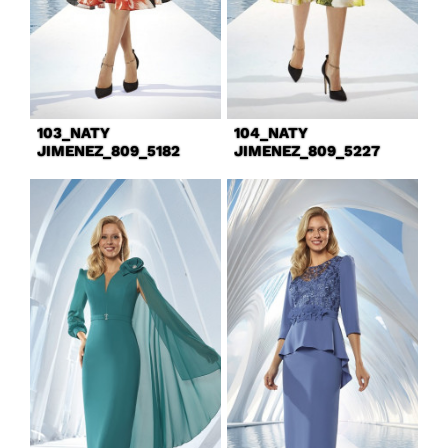
103_NATY
104_NATY
JIMENEZ_809_5182
JIMENEZ_809_5227