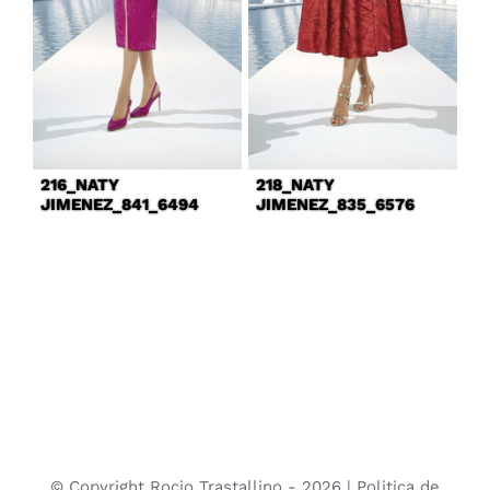
216_NATY
218_NATY
JIMENEZ_841_6494
JIMENEZ_835_6576
© Copyright Rocio Trastallino -
2026 |
Politica de