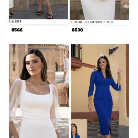
8566
8530