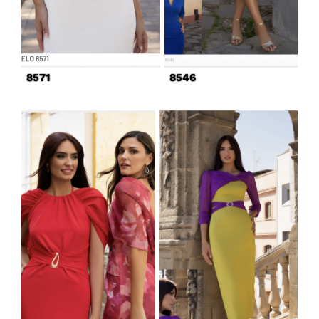
8571
8546